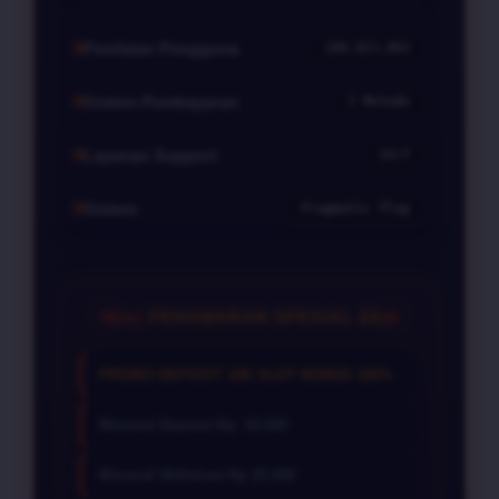
Penilaian Pengguna
100.023.003
Sistem Pembayaran
5 Metode
Layanan Support
24/7
Sistem
Pragmatic Play
PENAWARAN SPESIAL
PROMO DEPOSIT 10K SLOT BONUS 100%
Minimal Deposit Rp. 10.000
Minimal Withdraw Rp 25.000