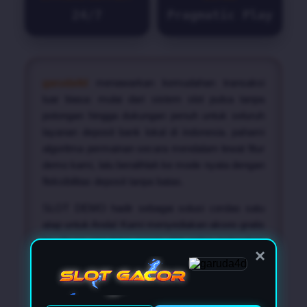
24/7
Pragmatic Play
garuda4d
menawarkan kemudahan transaksi
luar biasa: mulai dari sistem slot pulsa tanpa
potongan hingga dukungan penuh untuk seluruh
layanan deposit bank lokal di indonesia. pahami
algoritma permainan secara mendalam lewat fitur
demo kami, lalu beralihlah ke mode nyata dengan
fleksibilitas deposit tanpa batas.
SLOT DEMO hadir sebagai solusi cerdas satu
atap untuk Anda! Kami menyediakan akses gratis
ke ribuan simulator mesin slot online terlengkap
×
untuk menguji pola, ritme, dan strategi Anda.
Tidak hanya sebagai tempat latihan, platform
kami juga terintegrasi dengan gerbang taruhan
resmi yang menawarkan kemudahan transaksi